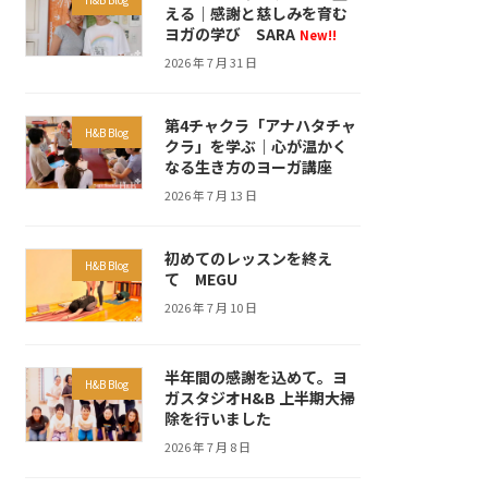
える｜感謝と慈しみを育む
ヨガの学び SARA
New!!
2026 年 7 月 31 日
第4チャクラ「アナハタチャ
H&B Blog
クラ」を学ぶ｜心が温かく
なる生き方のヨーガ講座
2026 年 7 月 13 日
初めてのレッスンを終え
H&B Blog
て MEGU
2026 年 7 月 10 日
半年間の感謝を込めて。ヨ
H&B Blog
ガスタジオH&B 上半期大掃
除を行いました
2026 年 7 月 8 日