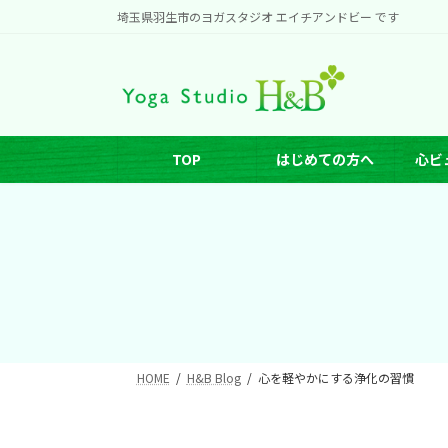
コ
ナ
埼玉県羽生市のヨガスタジオ エイチアンドビー です
ン
ビ
テ
ゲ
ン
ー
ツ
シ
へ
ョ
TOP
はじめての方へ
心ビ
ス
ン
キ
に
ッ
移
プ
動
HOME
H&B Blog
心を軽やかにする浄化の習慣