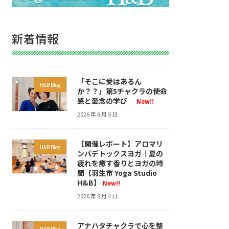
新着情報
「そこに愛はあるん
H&B Blog
か？？」第5チャクラの使命
感と愛念の学び
New!!
2026 年 8 月 5 日
【開催レポート】アロマリ
H&B Blog
ンパデトックスヨガ｜夏の
疲れを癒す香りとヨガの時
間【羽生市 Yoga Studio
H&B】
New!!
2026 年 8 月 4 日
アナハタチャクラで心を整
H&B Blog