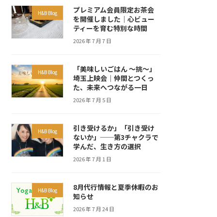
プレミアム会員限定お茶会
H&B Blog
を開催しました｜心ビュー
ティーを育む特別な時間
2026 年 7 月 7 日
「美味しいごはん ～挑～」
H&B Blog
埼玉上映会｜仲間とつくっ
た、未来へつながる一日
2026 年 7 月 5 日
引き受けるか」「引き受け
H&B Blog
ないか」──第3チャクラで
学んだ、生き方の選択
2026 年 7 月 1 日
8月代行情報と夏季休暇のお
H&B Blog
知らせ
2026 年 7 月 24 日