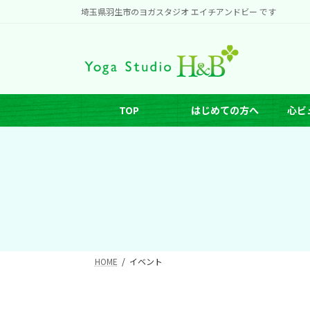
コ
ナ
埼玉県羽生市のヨガスタジオ エイチアンドビー です
ン
ビ
テ
ゲ
ン
ー
ツ
シ
へ
ョ
TOP
はじめての方へ
心ビ
ス
ン
キ
に
ッ
移
プ
動
HOME
イベント