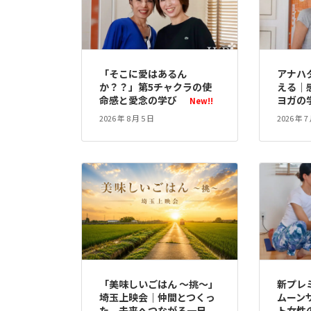
「そこに愛はあるん
アナハ
か？？」第5チャクラの使
える｜
命感と愛念の学び
ヨガの学
New!!
2026 年 8 月 5 日
2026 年 7
「美味しいごはん ～挑～」
新プレ
埼玉上映会｜仲間とつくっ
ムーン
た、未来へつながる一日
ト女性