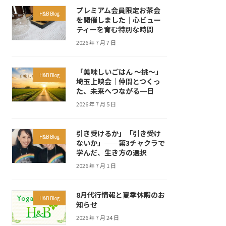
プレミアム会員限定お茶会
H&B Blog
を開催しました｜心ビュー
ティーを育む特別な時間
2026 年 7 月 7 日
「美味しいごはん ～挑～」
H&B Blog
埼玉上映会｜仲間とつくっ
た、未来へつながる一日
2026 年 7 月 5 日
引き受けるか」「引き受け
H&B Blog
ないか」──第3チャクラで
学んだ、生き方の選択
2026 年 7 月 1 日
8月代行情報と夏季休暇のお
H&B Blog
知らせ
2026 年 7 月 24 日