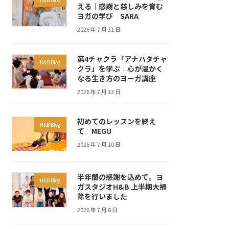
える｜感謝と慈しみを育む
ヨガの学び SARA
2026 年 7 月 31 日
第4チャクラ「アナハタチャ
H&B Blog
クラ」を学ぶ｜心が温かく
なる生き方のヨーガ講座
2026 年 7 月 13 日
初めてのレッスンを終え
H&B Blog
て MEGU
2026 年 7 月 10 日
半年間の感謝を込めて。ヨ
H&B Blog
ガスタジオH&B 上半期大掃
除を行いました
2026 年 7 月 8 日