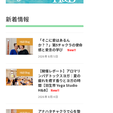
新着情報
「そこに愛はあるん
H&B Blog
か？？」第5チャクラの使命
感と愛念の学び
New!!
2026 年 8 月 5 日
【開催レポート】アロマリ
H&B Blog
ンパデトックスヨガ｜夏の
疲れを癒す香りとヨガの時
間【羽生市 Yoga Studio
H&B】
New!!
2026 年 8 月 4 日
アナハタチャクラで心を整
H&B Blog