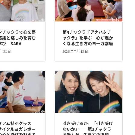
タチャクラで心を整
第4チャクラ「アナハタチ
感謝と慈しみを育む
ャクラ」を学ぶ｜心が温か
び SARA
くなる生き方のヨーガ講座
 月 31 日
2026 年 7 月 13 日
ミアム特別クラス
引き受けるか」「引き受け
サイクルヨガレポー
ないか」──第3チャクラ
の心と身体を整える
で学んだ、生き方の選択