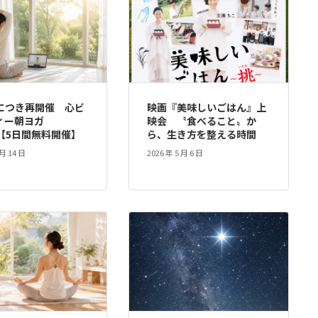
につき再開催 心ビ
映画『美味しいごはん』上
ィー朝ヨガ
映会 〝食べること〟か
s【5日間無料開催】
ら、生き方を整える時間
 月 14 日
2026 年 5 月 6 日