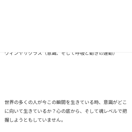
マキノカオリ的ヴィンヤサヨガをする
ことで期待できること
ヴィンヤサクラス（意識、そして呼吸と動きの連動）
世界の多くの人が今この瞬間を生きている時、意識がどこ
に向いて生きているか？心の底から、そして魂レベルで把
握しようともしていません。