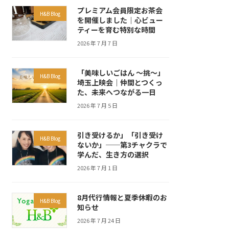
プレミアム会員限定お茶会
H&B Blog
を開催しました｜心ビュー
ティーを育む特別な時間
2026 年 7 月 7 日
「美味しいごはん ～挑～」
H&B Blog
埼玉上映会｜仲間とつくっ
た、未来へつながる一日
2026 年 7 月 5 日
引き受けるか」「引き受け
H&B Blog
ないか」──第3チャクラで
学んだ、生き方の選択
2026 年 7 月 1 日
8月代行情報と夏季休暇のお
H&B Blog
知らせ
2026 年 7 月 24 日