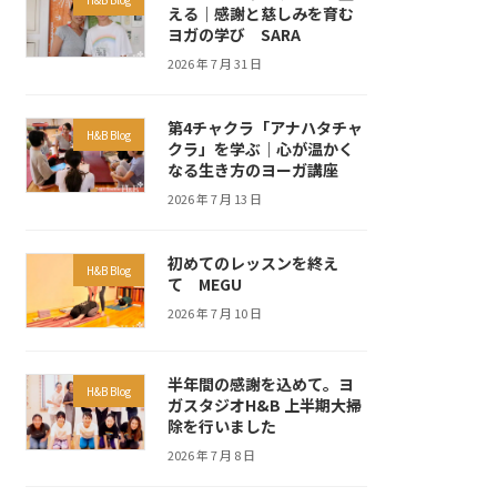
える｜感謝と慈しみを育む
ヨガの学び SARA
2026 年 7 月 31 日
第4チャクラ「アナハタチャ
H&B Blog
クラ」を学ぶ｜心が温かく
なる生き方のヨーガ講座
2026 年 7 月 13 日
初めてのレッスンを終え
H&B Blog
て MEGU
2026 年 7 月 10 日
半年間の感謝を込めて。ヨ
H&B Blog
ガスタジオH&B 上半期大掃
除を行いました
2026 年 7 月 8 日