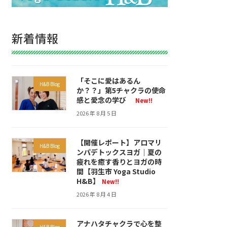
新着情報
「そこに愛はあるん
H&B Blog
か？？」第5チャクラの使命
感と愛念の学び
New!!
2026 年 8 月 5 日
【開催レポート】アロマリ
H&B Blog
ンパデトックスヨガ｜夏の
疲れを癒す香りとヨガの時
間【羽生市 Yoga Studio
H&B】
New!!
2026 年 8 月 4 日
アナハタチャクラで心を整
H&B Blog