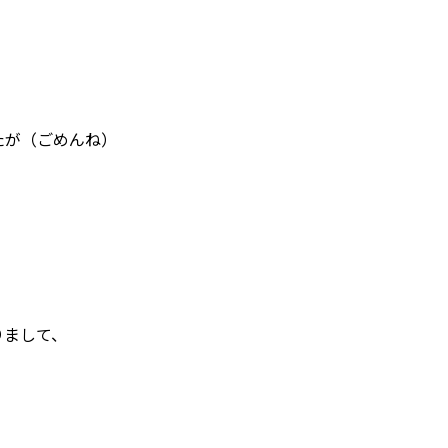
たが（ごめんね）
りまして、