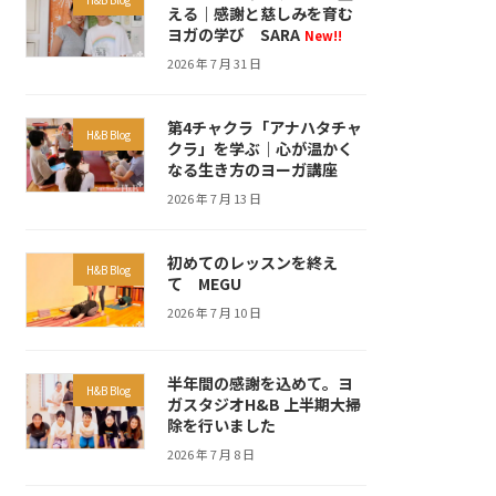
える｜感謝と慈しみを育む
ヨガの学び SARA
New!!
2026 年 7 月 31 日
第4チャクラ「アナハタチャ
H&B Blog
クラ」を学ぶ｜心が温かく
なる生き方のヨーガ講座
2026 年 7 月 13 日
初めてのレッスンを終え
H&B Blog
て MEGU
2026 年 7 月 10 日
半年間の感謝を込めて。ヨ
H&B Blog
ガスタジオH&B 上半期大掃
除を行いました
2026 年 7 月 8 日