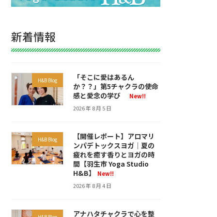
新着情報
「そこに愛はあるん
H&B Blog
か？？」第5チャクラの使命
感と愛念の学び
New!!
2026 年 8 月 5 日
【開催レポート】アロマリ
H&B Blog
ンパデトックスヨガ｜夏の
疲れを癒す香りとヨガの時
間【羽生市 Yoga Studio
H&B】
New!!
2026 年 8 月 4 日
アナハタチャクラで心を整
H&B Blog