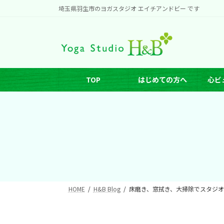
コ
ナ
埼玉県羽生市のヨガスタジオ エイチアンドビー です
ン
ビ
テ
ゲ
ン
ー
ツ
シ
へ
ョ
TOP
はじめての方へ
心ビ
ス
ン
キ
に
ッ
移
プ
動
HOME
H&B Blog
床磨き、窓拭き、大掃除でスタジ