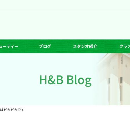
ューティー
ブログ
スタジオ紹介
クラ
H&B Blog
オはピカピカです