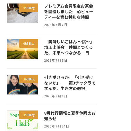
プレミアム会員限定お茶会
H&B Blog
を開催しました｜心ビュー
ティーを育む特別な時間
2026 年 7 月 7 日
「美味しいごはん ～挑～」
H&B Blog
埼玉上映会｜仲間とつくっ
た、未来へつながる一日
2026 年 7 月 5 日
引き受けるか」「引き受け
H&B Blog
ないか」──第3チャクラで
学んだ、生き方の選択
2026 年 7 月 1 日
8月代行情報と夏季休暇のお
H&B Blog
知らせ
2026 年 7 月 24 日