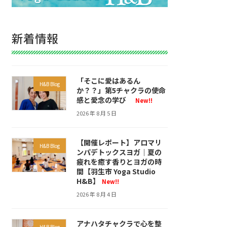
新着情報
「そこに愛はあるん
H&B Blog
か？？」第5チャクラの使命
感と愛念の学び
New!!
2026 年 8 月 5 日
【開催レポート】アロマリ
H&B Blog
ンパデトックスヨガ｜夏の
疲れを癒す香りとヨガの時
間【羽生市 Yoga Studio
H&B】
New!!
2026 年 8 月 4 日
アナハタチャクラで心を整
H&B Blog