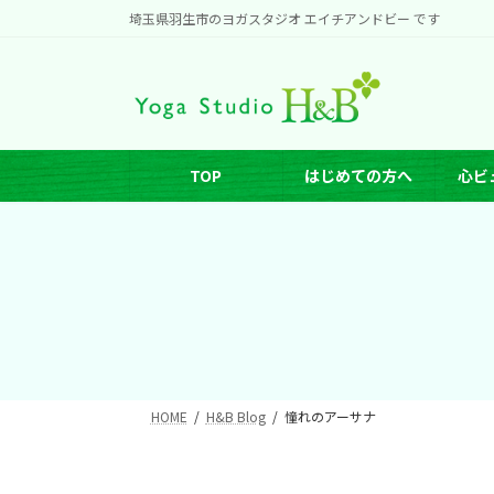
コ
ナ
埼玉県羽生市のヨガスタジオ エイチアンドビー です
ン
ビ
テ
ゲ
ン
ー
ツ
シ
へ
ョ
TOP
はじめての方へ
心ビ
ス
ン
キ
に
ッ
移
プ
動
HOME
H&B Blog
憧れのアーサナ