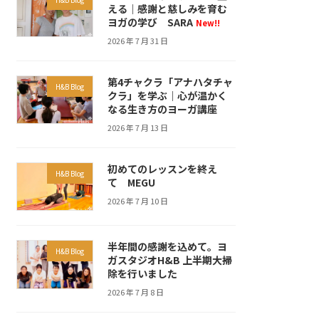
える｜感謝と慈しみを育む
ヨガの学び SARA
New!!
2026 年 7 月 31 日
第4チャクラ「アナハタチャ
H&B Blog
クラ」を学ぶ｜心が温かく
なる生き方のヨーガ講座
2026 年 7 月 13 日
初めてのレッスンを終え
H&B Blog
て MEGU
2026 年 7 月 10 日
半年間の感謝を込めて。ヨ
H&B Blog
ガスタジオH&B 上半期大掃
除を行いました
2026 年 7 月 8 日