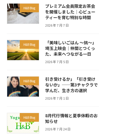
プレミアム会員限定お茶会
H&B Blog
を開催しました｜心ビュー
ティーを育む特別な時間
2026 年 7 月 7 日
「美味しいごはん ～挑～」
H&B Blog
埼玉上映会｜仲間とつくっ
た、未来へつながる一日
2026 年 7 月 5 日
引き受けるか」「引き受け
H&B Blog
ないか」──第3チャクラで
学んだ、生き方の選択
2026 年 7 月 1 日
8月代行情報と夏季休暇のお
H&B Blog
知らせ
2026 年 7 月 24 日