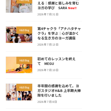
える｜感謝と慈しみを育む
ヨガの学び SARA
New!!
2026 年 7 月 31 日
第4チャクラ「アナハタチャ
H&B Blog
クラ」を学ぶ｜心が温かく
なる生き方のヨーガ講座
2026 年 7 月 13 日
初めてのレッスンを終え
H&B Blog
て MEGU
2026 年 7 月 10 日
半年間の感謝を込めて。ヨ
H&B Blog
ガスタジオH&B 上半期大掃
除を行いました
2026 年 7 月 8 日