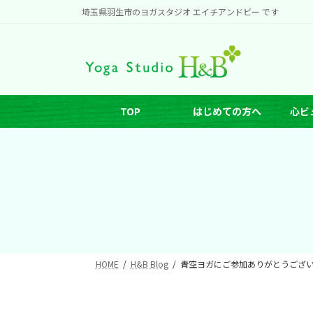
コ
ナ
埼玉県羽生市のヨガスタジオ エイチアンドビー です
ン
ビ
テ
ゲ
ン
ー
ツ
シ
へ
ョ
TOP
はじめての方へ
心ビ
ス
ン
キ
に
ッ
移
プ
動
HOME
H&B Blog
青空ヨガにご参加ありがとうござ