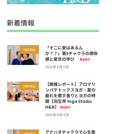
新着情報
「そこに愛はあるん
H&B Blog
か？？」第5チャクラの使命
感と愛念の学び
New!!
2026 年 8 月 5 日
【開催レポート】アロマリ
H&B Blog
ンパデトックスヨガ｜夏の
疲れを癒す香りとヨガの時
間【羽生市 Yoga Studio
H&B】
New!!
2026 年 8 月 4 日
アナハタチャクラで心を整
H&B Blog