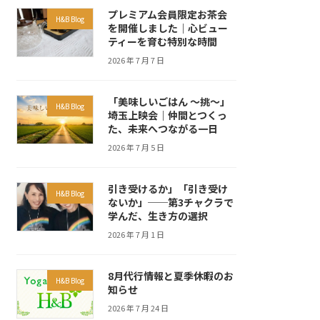
プレミアム会員限定お茶会
H&B Blog
を開催しました｜心ビュー
ティーを育む特別な時間
2026 年 7 月 7 日
「美味しいごはん ～挑～」
H&B Blog
埼玉上映会｜仲間とつくっ
た、未来へつながる一日
2026 年 7 月 5 日
引き受けるか」「引き受け
H&B Blog
ないか」──第3チャクラで
学んだ、生き方の選択
2026 年 7 月 1 日
8月代行情報と夏季休暇のお
H&B Blog
知らせ
2026 年 7 月 24 日