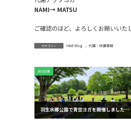
NAMI→ MATSU
ご確認のほど、よろしくお願いいた
H&B Blog
、
代講・休講情報
カテゴリー
前の記事
羽生水郷公園で青空ヨガを開催しました｜自然の中で深まる呼吸と癒しの時間
2026 年 6 月 12 日