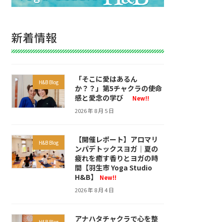
新着情報
「そこに愛はあるん
H&B Blog
か？？」第5チャクラの使命
感と愛念の学び
New!!
2026 年 8 月 5 日
【開催レポート】アロマリ
H&B Blog
ンパデトックスヨガ｜夏の
疲れを癒す香りとヨガの時
間【羽生市 Yoga Studio
H&B】
New!!
2026 年 8 月 4 日
アナハタチャクラで心を整
H&B Blog