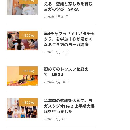
える｜感謝と慈しみを育む
ヨガの学び SARA
2026 年 7 月 31 日
第4チャクラ「アナハタチャ
H&B Blog
クラ」を学ぶ｜心が温かく
なる生き方のヨーガ講座
2026 年 7 月 13 日
初めてのレッスンを終え
H&B Blog
て MEGU
2026 年 7 月 10 日
半年間の感謝を込めて。ヨ
H&B Blog
ガスタジオH&B 上半期大掃
除を行いました
2026 年 7 月 8 日