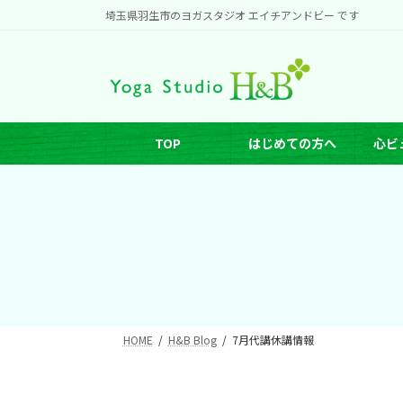
コ
ナ
埼玉県羽生市のヨガスタジオ エイチアンドビー です
ン
ビ
テ
ゲ
ン
ー
ツ
シ
へ
ョ
TOP
はじめての方へ
心ビ
ス
ン
キ
に
ッ
移
プ
動
HOME
H&B Blog
7月代講休講情報