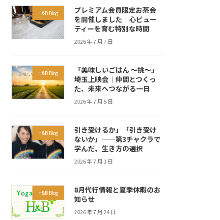
プレミアム会員限定お茶会
H&B Blog
を開催しました｜心ビュー
ティーを育む特別な時間
2026 年 7 月 7 日
「美味しいごはん ～挑～」
H&B Blog
埼玉上映会｜仲間とつくっ
た、未来へつながる一日
2026 年 7 月 5 日
引き受けるか」「引き受け
H&B Blog
ないか」──第3チャクラで
学んだ、生き方の選択
2026 年 7 月 1 日
8月代行情報と夏季休暇のお
H&B Blog
知らせ
2026 年 7 月 24 日