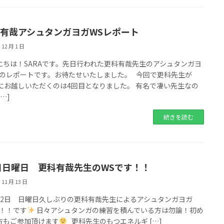
有哉アシュタンガヨガWSレポート
 12 月 1 日
にちは！SARAです。先日行われた更科有哉先生のアシュタンガヨ
Sのレポートです。お待たせいたしました。 今回で更科先生が
Bにお越しいただくのは4回目となりました。 有名で凄い先生なの
[…]
続きを読む
日日曜日 更科有哉先生のWSです！！
 11 月 13 日
22日 日曜日久しぶりの更科有哉先生によるアシュタンガヨガ
！！！です
日々アシュタンガの練習を積んでいる方は勿論！初め
方もご参加頂けます
更科先生のもつエネルギ […]