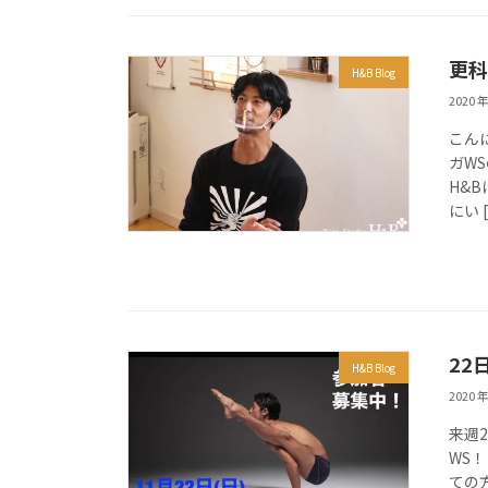
更科
H&B Blog
2020 年
こん
ガW
H&
にい 
22
H&B Blog
2020 年
来週
WS
ての