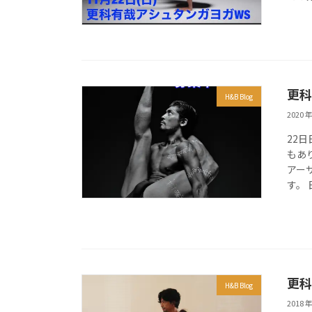
更科
H&B Blog
2020 年
22
もあ
アー
す。 
更科
H&B Blog
2018 年