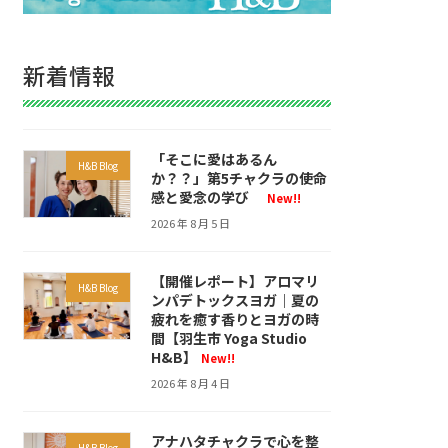
新着情報
「そこに愛はあるん
H&B Blog
か？？」第5チャクラの使命
感と愛念の学び
New!!
2026 年 8 月 5 日
【開催レポート】アロマリ
H&B Blog
ンパデトックスヨガ｜夏の
疲れを癒す香りとヨガの時
間【羽生市 Yoga Studio
H&B】
New!!
2026 年 8 月 4 日
アナハタチャクラで心を整
H&B Blog