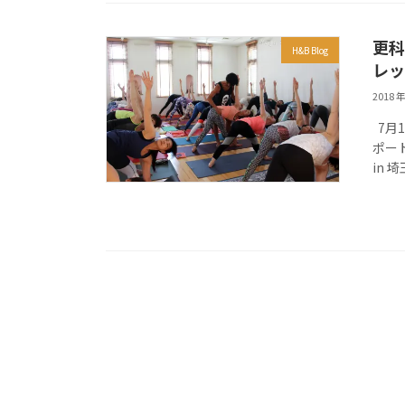
更科
H&B Blog
レッ
2018 年
7月
ポー
in 