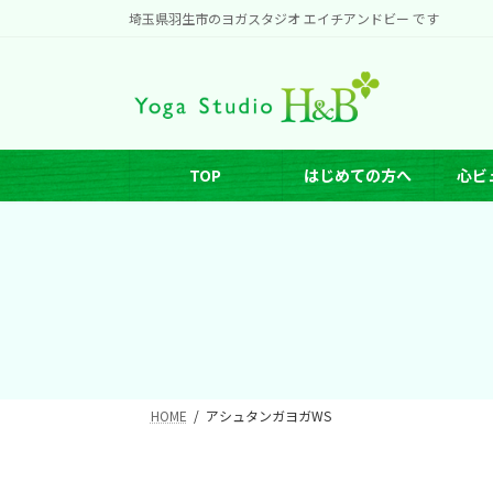
コ
ナ
埼玉県羽生市のヨガスタジオ エイチアンドビー です
ン
ビ
テ
ゲ
ン
ー
ツ
シ
へ
ョ
TOP
はじめての方へ
心ビ
ス
ン
キ
に
ッ
移
プ
動
HOME
アシュタンガヨガWS