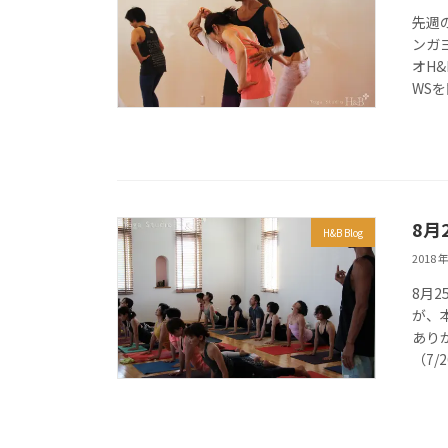
先週
ンガ
オH
WSを
8月
H&B Blog
2018 年
8月
が、
ありが
（7/2