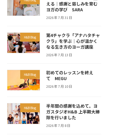
える｜感謝と慈しみを育む
ヨガの学び SARA
2026 年 7 月 31 日
第4チャクラ「アナハタチャ
H&B Blog
クラ」を学ぶ｜心が温かく
なる生き方のヨーガ講座
2026 年 7 月 13 日
初めてのレッスンを終え
H&B Blog
て MEGU
2026 年 7 月 10 日
半年間の感謝を込めて。ヨ
H&B Blog
ガスタジオH&B 上半期大掃
除を行いました
2026 年 7 月 8 日