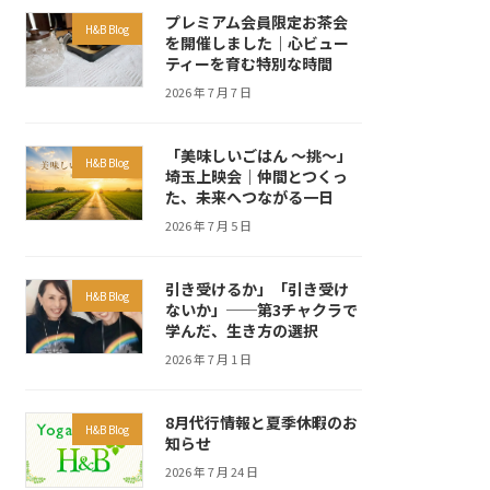
プレミアム会員限定お茶会
H&B Blog
を開催しました｜心ビュー
ティーを育む特別な時間
2026 年 7 月 7 日
「美味しいごはん ～挑～」
H&B Blog
埼玉上映会｜仲間とつくっ
た、未来へつながる一日
2026 年 7 月 5 日
引き受けるか」「引き受け
H&B Blog
ないか」──第3チャクラで
学んだ、生き方の選択
2026 年 7 月 1 日
8月代行情報と夏季休暇のお
H&B Blog
知らせ
2026 年 7 月 24 日