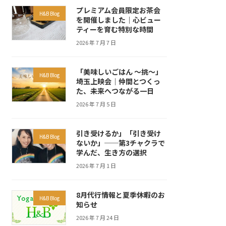
プレミアム会員限定お茶会
H&B Blog
を開催しました｜心ビュー
ティーを育む特別な時間
2026 年 7 月 7 日
「美味しいごはん ～挑～」
H&B Blog
埼玉上映会｜仲間とつくっ
た、未来へつながる一日
2026 年 7 月 5 日
引き受けるか」「引き受け
H&B Blog
ないか」──第3チャクラで
学んだ、生き方の選択
2026 年 7 月 1 日
8月代行情報と夏季休暇のお
H&B Blog
知らせ
2026 年 7 月 24 日