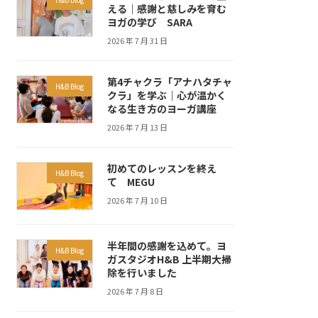
える｜感謝と慈しみを育む
ヨガの学び SARA
2026 年 7 月 31 日
第4チャクラ「アナハタチャ
H&B Blog
クラ」を学ぶ｜心が温かく
なる生き方のヨーガ講座
2026 年 7 月 13 日
初めてのレッスンを終え
H&B Blog
て MEGU
2026 年 7 月 10 日
半年間の感謝を込めて。ヨ
H&B Blog
ガスタジオH&B 上半期大掃
除を行いました
2026 年 7 月 8 日