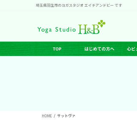
コ
ナ
埼玉県羽生市のヨガスタジオ エイチアンドビー です
ン
ビ
テ
ゲ
ン
ー
ツ
シ
へ
ョ
TOP
はじめての方へ
心ビ
ス
ン
キ
に
ッ
移
プ
動
HOME
サットヴァ