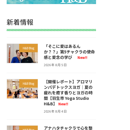
新着情報
「そこに愛はあるん
H&B Blog
か？？」第5チャクラの使命
感と愛念の学び
New!!
2026 年 8 月 5 日
【開催レポート】アロマリ
H&B Blog
ンパデトックスヨガ｜夏の
疲れを癒す香りとヨガの時
間【羽生市 Yoga Studio
H&B】
New!!
2026 年 8 月 4 日
アナハタチャクラで心を整
H&B Blog