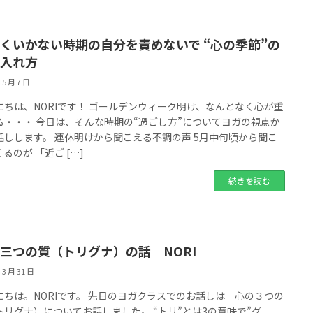
くいかない時期の自分を責めないで “心の季節”の
入れ方
 5 月 7 日
にちは、NORIです！ ゴールデンウィーク明け、なんとなく心が重
る・・・ 今日は、そんな時期の“過ごし方”についてヨガの視点か
話しします。 連休明けから聞こえる不調の声 5月中旬頃から聞こ
るのが 「近ご […]
続きを読む
三つの質（トリグナ）の話 NORI
 3 月 31 日
にちは。NORIです。 先日のヨガクラスでのお話しは 心の３つの
トリグナ）についてお話しました。 “トリ”とは3の意味で”グ