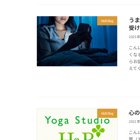
うま
H&B Blog
受け
2025 年
こん
くな
らお
えてく
心の
H&B Blog
2022 年
こん
質（