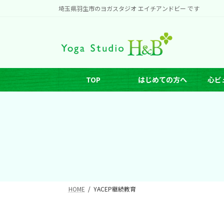
コ
ナ
埼玉県羽生市のヨガスタジオ エイチアンドビー です
ン
ビ
テ
ゲ
ン
ー
ツ
シ
へ
ョ
TOP
はじめての方へ
心ビ
ス
ン
キ
に
ッ
移
プ
動
HOME
YACEP継続教育