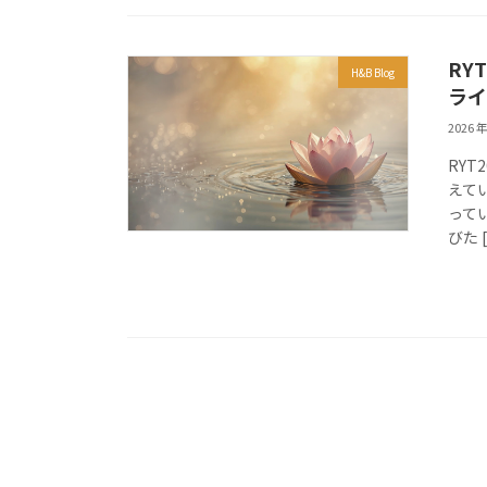
RY
H&B Blog
ライ
2026 年
RYT
えて
って
びた 