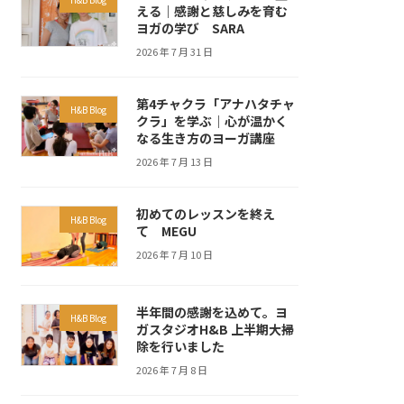
える｜感謝と慈しみを育む
ヨガの学び SARA
2026 年 7 月 31 日
第4チャクラ「アナハタチャ
H&B Blog
クラ」を学ぶ｜心が温かく
なる生き方のヨーガ講座
2026 年 7 月 13 日
初めてのレッスンを終え
H&B Blog
て MEGU
2026 年 7 月 10 日
半年間の感謝を込めて。ヨ
H&B Blog
ガスタジオH&B 上半期大掃
除を行いました
2026 年 7 月 8 日