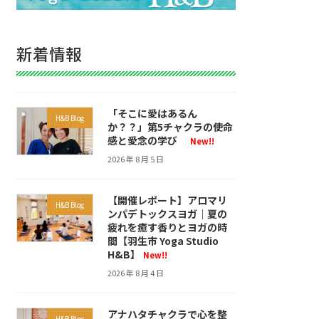
新着情報
「そこに愛はあるん
H&B Blog
か？？」第5チャクラの使命
感と愛念の学び
New!!
2026 年 8 月 5 日
【開催レポート】アロマリ
H&B Blog
ンパデトックスヨガ｜夏の
疲れを癒す香りとヨガの時
間【羽生市 Yoga Studio
H&B】
New!!
2026 年 8 月 4 日
アナハタチャクラで心を整
H&B Blog