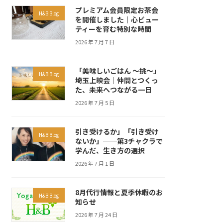
プレミアム会員限定お茶会
H&B Blog
を開催しました｜心ビュー
ティーを育む特別な時間
2026 年 7 月 7 日
「美味しいごはん ～挑～」
H&B Blog
埼玉上映会｜仲間とつくっ
た、未来へつながる一日
2026 年 7 月 5 日
引き受けるか」「引き受け
H&B Blog
ないか」──第3チャクラで
学んだ、生き方の選択
2026 年 7 月 1 日
8月代行情報と夏季休暇のお
H&B Blog
知らせ
2026 年 7 月 24 日