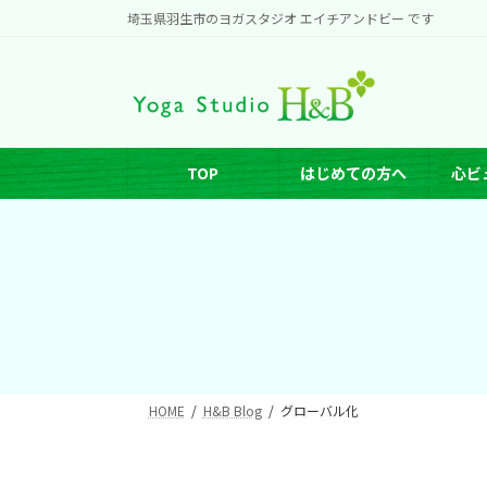
コ
ナ
埼玉県羽生市のヨガスタジオ エイチアンドビー です
ン
ビ
テ
ゲ
ン
ー
ツ
シ
へ
ョ
TOP
はじめての方へ
心ビ
ス
ン
キ
に
ッ
移
プ
動
HOME
H&B Blog
グローバル化