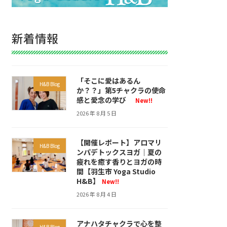
新着情報
「そこに愛はあるん
H&B Blog
か？？」第5チャクラの使命
感と愛念の学び
New!!
2026 年 8 月 5 日
【開催レポート】アロマリ
H&B Blog
ンパデトックスヨガ｜夏の
疲れを癒す香りとヨガの時
間【羽生市 Yoga Studio
H&B】
New!!
2026 年 8 月 4 日
アナハタチャクラで心を整
H&B Blog