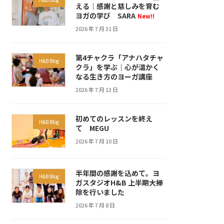
える｜感謝と慈しみを育む
ヨガの学び SARA
New!!
2026 年 7 月 31 日
第4チャクラ「アナハタチャ
H&B Blog
クラ」を学ぶ｜心が温かく
なる生き方のヨーガ講座
2026 年 7 月 13 日
初めてのレッスンを終え
H&B Blog
て MEGU
2026 年 7 月 10 日
半年間の感謝を込めて。ヨ
H&B Blog
ガスタジオH&B 上半期大掃
除を行いました
2026 年 7 月 8 日