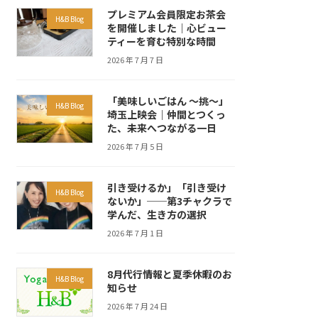
プレミアム会員限定お茶会
H&B Blog
を開催しました｜心ビュー
ティーを育む特別な時間
2026 年 7 月 7 日
「美味しいごはん ～挑～」
H&B Blog
埼玉上映会｜仲間とつくっ
た、未来へつながる一日
2026 年 7 月 5 日
引き受けるか」「引き受け
H&B Blog
ないか」──第3チャクラで
学んだ、生き方の選択
2026 年 7 月 1 日
8月代行情報と夏季休暇のお
H&B Blog
知らせ
2026 年 7 月 24 日