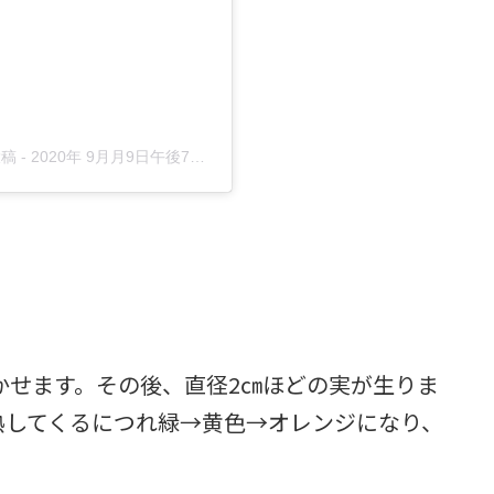
投稿
-
2020年 9月月9日午後7時18分PDT
かせます。その後、直径2㎝ほどの実が生りま
熟してくるにつれ緑→黄色→オレンジになり、