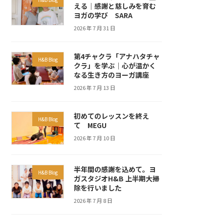
える｜感謝と慈しみを育む
ヨガの学び SARA
2026 年 7 月 31 日
第4チャクラ「アナハタチャ
H&B Blog
クラ」を学ぶ｜心が温かく
なる生き方のヨーガ講座
2026 年 7 月 13 日
初めてのレッスンを終え
H&B Blog
て MEGU
2026 年 7 月 10 日
半年間の感謝を込めて。ヨ
H&B Blog
ガスタジオH&B 上半期大掃
除を行いました
2026 年 7 月 8 日