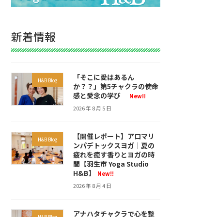
新着情報
「そこに愛はあるん
H&B Blog
か？？」第5チャクラの使命
感と愛念の学び
New!!
2026 年 8 月 5 日
【開催レポート】アロマリ
H&B Blog
ンパデトックスヨガ｜夏の
疲れを癒す香りとヨガの時
間【羽生市 Yoga Studio
H&B】
New!!
2026 年 8 月 4 日
アナハタチャクラで心を整
H&B Blog