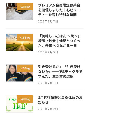
プレミアム会員限定お茶会
H&B Blog
を開催しました｜心ビュー
ティーを育む特別な時間
2026 年 7 月 7 日
「美味しいごはん ～挑～」
H&B Blog
埼玉上映会｜仲間とつくっ
た、未来へつながる一日
2026 年 7 月 5 日
引き受けるか」「引き受け
H&B Blog
ないか」──第3チャクラで
学んだ、生き方の選択
2026 年 7 月 1 日
8月代行情報と夏季休暇のお
H&B Blog
知らせ
2026 年 7 月 24 日