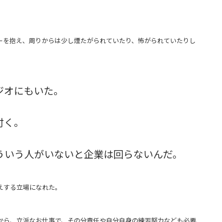
。
ーを抱え、周りからは少し煙たがられていたり、怖がられていたりし
ジオにもいた。
付く。
ういう人がいないと企業は回らないんだ。
えする立場になれた。
から、立派なお仕事で、その分責任や自分自身の練習努力なども必要