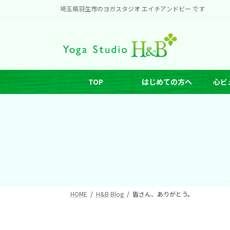
コ
ナ
埼玉県羽生市のヨガスタジオ エイチアンドビー です
ン
ビ
テ
ゲ
ン
ー
ツ
シ
へ
ョ
TOP
はじめての方へ
心ビ
ス
ン
キ
に
ッ
移
プ
動
HOME
H&B Blog
皆さん、ありがとう。