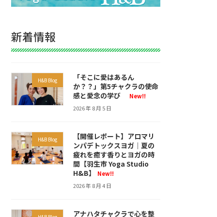
新着情報
「そこに愛はあるん
H&B Blog
か？？」第5チャクラの使命
感と愛念の学び
New!!
2026 年 8 月 5 日
【開催レポート】アロマリ
H&B Blog
ンパデトックスヨガ｜夏の
疲れを癒す香りとヨガの時
間【羽生市 Yoga Studio
H&B】
New!!
2026 年 8 月 4 日
アナハタチャクラで心を整
H&B Blog