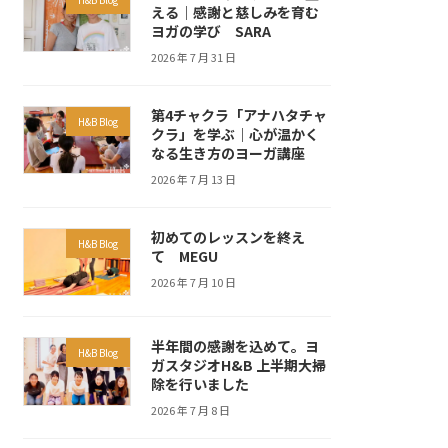
える｜感謝と慈しみを育む
ヨガの学び SARA
2026 年 7 月 31 日
第4チャクラ「アナハタチャ
H&B Blog
クラ」を学ぶ｜心が温かく
なる生き方のヨーガ講座
2026 年 7 月 13 日
初めてのレッスンを終え
H&B Blog
て MEGU
2026 年 7 月 10 日
半年間の感謝を込めて。ヨ
H&B Blog
ガスタジオH&B 上半期大掃
除を行いました
2026 年 7 月 8 日