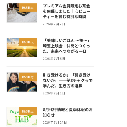
プレミアム会員限定お茶会
H&B Blog
を開催しました｜心ビュー
ティーを育む特別な時間
2026 年 7 月 7 日
「美味しいごはん ～挑～」
H&B Blog
埼玉上映会｜仲間とつくっ
た、未来へつながる一日
2026 年 7 月 5 日
引き受けるか」「引き受け
H&B Blog
ないか」──第3チャクラで
学んだ、生き方の選択
2026 年 7 月 1 日
8月代行情報と夏季休暇のお
H&B Blog
知らせ
2026 年 7 月 24 日