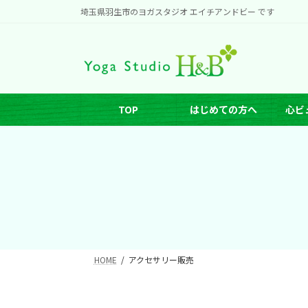
コ
ナ
埼玉県羽生市のヨガスタジオ エイチアンドビー です
ン
ビ
テ
ゲ
ン
ー
ツ
シ
へ
ョ
TOP
はじめての方へ
心ビ
ス
ン
キ
に
ッ
移
プ
動
HOME
アクセサリー販売