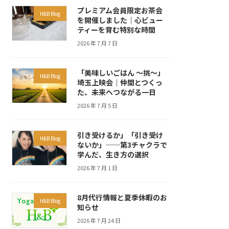
プレミアム会員限定お茶会
H&B Blog
を開催しました｜心ビュー
ティーを育む特別な時間
2026 年 7 月 7 日
「美味しいごはん ～挑～」
H&B Blog
埼玉上映会｜仲間とつくっ
た、未来へつながる一日
2026 年 7 月 5 日
引き受けるか」「引き受け
H&B Blog
ないか」──第3チャクラで
学んだ、生き方の選択
2026 年 7 月 1 日
8月代行情報と夏季休暇のお
H&B Blog
知らせ
2026 年 7 月 24 日