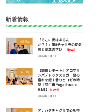
新着情報
「そこに愛はあるん
H&B Blog
か？？」第5チャクラの使命
感と愛念の学び
New!!
2026 年 8 月 5 日
【開催レポート】アロマリ
H&B Blog
ンパデトックスヨガ｜夏の
疲れを癒す香りとヨガの時
間【羽生市 Yoga Studio
H&B】
New!!
2026 年 8 月 4 日
アナハタチャクラで心を整
H&B Blog