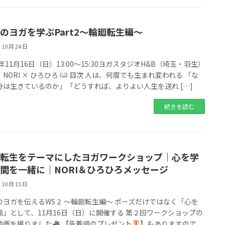
のヨガを学ぶPart2〜輪廻転生編〜
 10 月 24 日
5年11月16日（日）13:00〜15:30ヨガスタジオH&B（埼玉・羽生）
NORI × ひろひろ
目次 人は、何度でも生まれ変われる 「な
分は生きているのか」「どうすれば、よりよい人生を送れ […]
続きを読む
転生をテーマにしたヨガワークショップ｜心を学
間を一緒に｜NORI＆ひろひろメッセージ
 10 月 15 日
のヨガを伝えるWS２ 〜輪廻転生編〜 ポーズだけではなく「心を
場」として、11月16日（日）に開催する 第２回ワークショップの
動画を撮りました
【先着順のプレゼント
】もありますので、