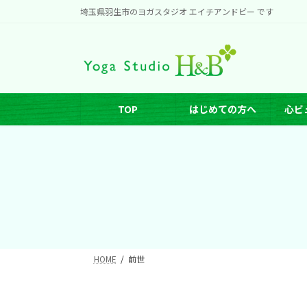
コ
ナ
埼玉県羽生市のヨガスタジオ エイチアンドビー です
ン
ビ
テ
ゲ
ン
ー
ツ
シ
へ
ョ
TOP
はじめての方へ
心ビ
ス
ン
キ
に
ッ
移
プ
動
HOME
前世