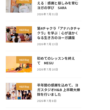
える｜感謝と慈しみを育む
ヨガの学び SARA
2026 年 7 月 31 日
第4チャクラ「アナハタチャ
H&B Blog
クラ」を学ぶ｜心が温かく
なる生き方のヨーガ講座
2026 年 7 月 13 日
初めてのレッスンを終え
H&B Blog
て MEGU
2026 年 7 月 10 日
半年間の感謝を込めて。ヨ
H&B Blog
ガスタジオH&B 上半期大掃
除を行いました
2026 年 7 月 8 日