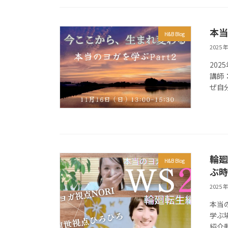
本当
H&B Blog
2025 年
202
講師：
ぜ自
輪廻
H&B Blog
ぶ時
2025 年
本当
学ぶ
紹介