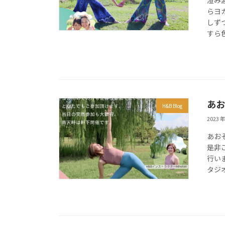
澄み
らヨ
しず
すら
あお
H&B Blog
2023 年
あお
是非
行い
タジ