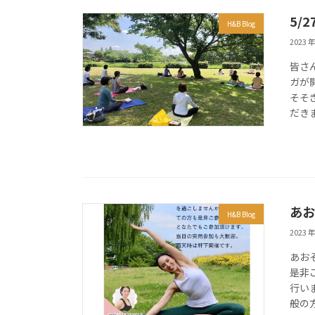
5/
H&B Blog
2023 年
皆さ
ガが
そそ
だき
あお
H&B Blog
2023 年
あお
是非
行い
般の