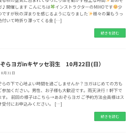
渡る秋の空気に包まれてゆったり体を動かす極上な時間
あおぞ
ガ♪開催します こんにちは
インストラクターのMIHOです
少
つですが秋の深まりを感じるようになりました
樹々の葉もうっ
色付いて時折り漂ってくる金 […]
続きを読む
ぞらヨガinキヤッセ羽生 10月22日(日）
 8 月 31 日
ぞらの下で心地よい時間を過ごしませんか？ヨガはじめての方も
ご参加ください。男性、お子様も大歓迎です。雨天決行！軒下で
ます。 前回の様子はこちら→あおぞらヨガ ご予約方法会員様はス
オ受付にお申込みください。 […]
続きを読む