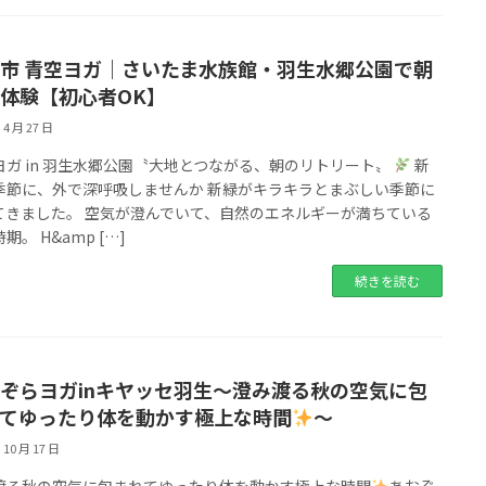
市 青空ヨガ｜さいたま水族館・羽生水郷公園で朝
体験【初心者OK】
 4 月 27 日
ヨガ in 羽生水郷公園〝大地とつながる、朝のリトリート〟
新
季節に、外で深呼吸しませんか 新緑がキラキラとまぶしい季節に
てきました。 空気が澄んでいて、自然のエネルギーが満ちている
期。 H&amp […]
続きを読む
ぞらヨガinキヤッセ羽生〜澄み渡る秋の空気に包
てゆったり体を動かす極上な時間
〜
 10 月 17 日