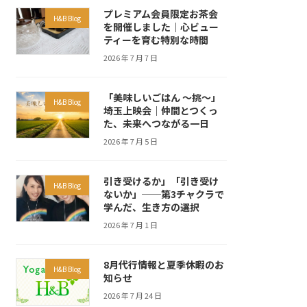
プレミアム会員限定お茶会
H&B Blog
を開催しました｜心ビュー
ティーを育む特別な時間
2026 年 7 月 7 日
「美味しいごはん ～挑～」
H&B Blog
埼玉上映会｜仲間とつくっ
た、未来へつながる一日
2026 年 7 月 5 日
引き受けるか」「引き受け
H&B Blog
ないか」──第3チャクラで
学んだ、生き方の選択
2026 年 7 月 1 日
8月代行情報と夏季休暇のお
H&B Blog
知らせ
2026 年 7 月 24 日