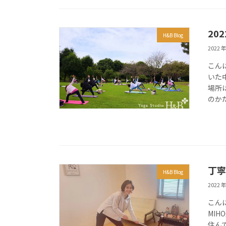
20
H&B Blog
2022 年
こん
いた
場所
のか
丁寧
H&B Blog
2022 年
こん
MI
住ん