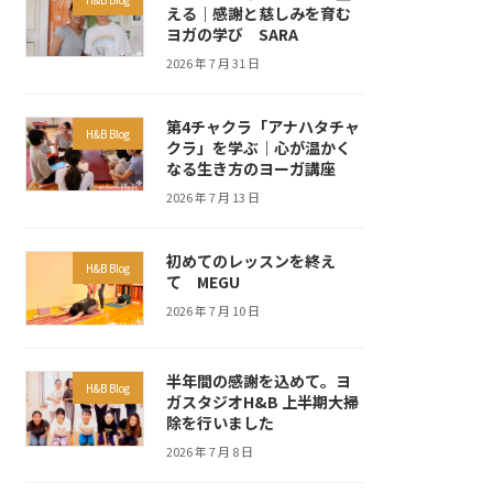
える｜感謝と慈しみを育む
ヨガの学び SARA
2026 年 7 月 31 日
第4チャクラ「アナハタチャ
H&B Blog
クラ」を学ぶ｜心が温かく
なる生き方のヨーガ講座
2026 年 7 月 13 日
初めてのレッスンを終え
H&B Blog
て MEGU
2026 年 7 月 10 日
半年間の感謝を込めて。ヨ
H&B Blog
ガスタジオH&B 上半期大掃
除を行いました
2026 年 7 月 8 日