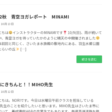
22秋 青空ヨガレポート MINAMI
 10 月 13 日
にちは
インストラクターのMINAMIです
10/9(日)、雨が続いて
中、青空ヨガを待っていたかのように晴天の中開催されました
は前回と同じく、さいたま水族館の敷地内にある、羽生水郷公園
たらいの丘
[…]
続きを読む
にきちんと！！MIHO先生
 10 月 12 日
にちは。NORIです。今日は水曜日午前クラスを担当している
HO先生のことを紹介したいと思います。MIHO先生はさいたま市に
でいて、養成講座H&Bの卒業生でもあります。毎週高速道路を使