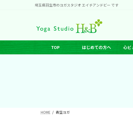
コ
ナ
埼玉県羽生市のヨガスタジオ エイチアンドビー です
ン
ビ
テ
ゲ
ン
ー
ツ
シ
へ
ョ
TOP
はじめての方へ
心ビ
ス
ン
キ
に
ッ
移
プ
動
HOME
青空ヨガ