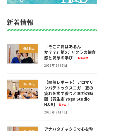
新着情報
「そこに愛はあるん
H&B Blog
か？？」第5チャクラの使命
感と愛念の学び
New!!
2026 年 8 月 5 日
【開催レポート】アロマリ
H&B Blog
ンパデトックスヨガ｜夏の
疲れを癒す香りとヨガの時
間【羽生市 Yoga Studio
H&B】
New!!
2026 年 8 月 4 日
アナハタチャクラで心を整
H&B Blog