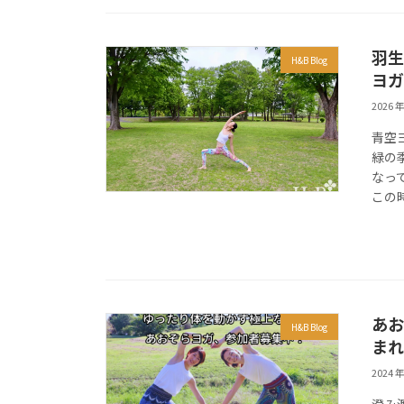
羽生
H&B Blog
ヨガ
2026 年
青空
緑の
なっ
この時
あお
H&B Blog
まれ
2024 年