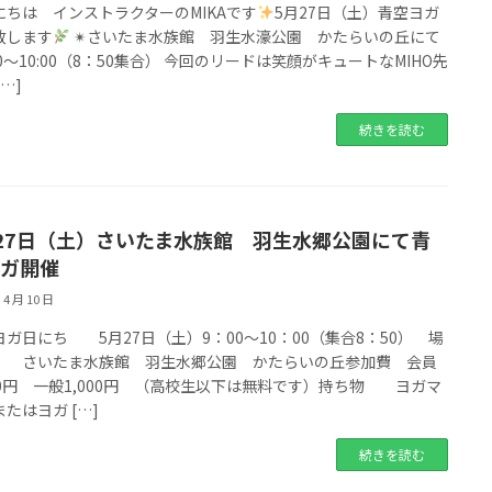
にちは インストラクターのMIKAです
5月27日（土）青空ヨガ
致します
✴︎さいたま水族館 羽生水濠公園 かたらいの丘にて
:00〜10:00（8：50集合） 今回のリードは笑顔がキュートなMIHO先
[…]
続きを読む
27日（土）さいたま水族館 羽生水郷公園にて青
ガ開催
 4 月 10 日
ヨガ日にち 5月27日（土）9：00〜10：00（集合8：50） 場
さいたま水族館 羽生水郷公園 かたらいの丘参加費 会員
00円 一般1,000円 （高校生以下は無料です）持ち物 ヨガマ
たはヨガ […]
続きを読む