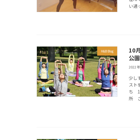
い通っ
10
H&B Blog
公園
2022 年
少し
スト
ち 1
所 さ