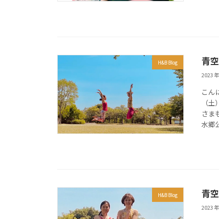
青空
H&B Blog
2023 年
こん
（土
さま
水郷
青空
H&B Blog
2023 年