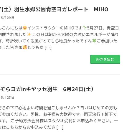
27(土）羽生水郷公園青空ヨガレポート MIHO
 5 月 29 日
んこんにちは
インストラクターのMIHOです
5月27日、青空ヨ
開催されました
この日は朝から太陽の力強いエネルギーが降り
ぎ、時折吹いてくる風がとても心地良かったですね
ご参加いた
ました皆さま
どうもあ […]
続きを読む
ぞらヨガinキヤッセ羽生 6月24日(土）
 5 月 27 日
ぞらの下で心地よい時間を過ごしませんか？ヨガはじめての方も
ご参加ください。男性、お子様も大歓迎です。雨天決行！軒下で
ます。 ご予約方法会員様はスタジオ受付にお申込みください。一
方はこちらからお申込みくださ […]