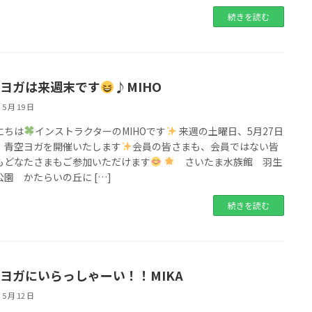
続きを読む
ヨガは来週末です
♪MIHO
 5 月 19 日
にちは
インストラクターのMIHOです
来週の土曜日、5月27日
）青空ヨガを開催いたします
会員の皆さまも、会員ではない皆
もどなたさまもご参加いただけます
さいたま水族館 羽生
公園 かたらいの丘に […]
続きを読む
ヨガにいらっしゃーい！！MIKA
 5 月 12 日