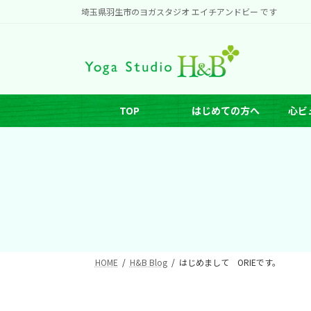
コ
ナ
埼玉県羽生市のヨガスタジオ エイチアンドビー です
ン
ビ
テ
ゲ
ン
ー
ツ
シ
へ
ョ
TOP
はじめての方へ
心ビ
ス
ン
キ
に
ッ
移
プ
動
HOME
H&B Blog
はじめまして ORIEです。