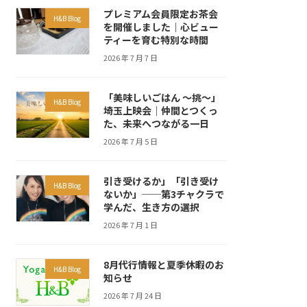
プレミアム会員限定お茶会
H&B Blog
を開催しました｜心ビュー
ティーを育む特別な時間
2026 年 7 月 7 日
「美味しいごはん ～挑～」
H&B Blog
埼玉上映会｜仲間とつくっ
た、未来へつながる一日
2026 年 7 月 5 日
引き受けるか」「引き受け
H&B Blog
ないか」──第3チャクラで
学んだ、生き方の選択
2026 年 7 月 1 日
8月代行情報と夏季休暇のお
H&B Blog
知らせ
2026 年 7 月 24 日