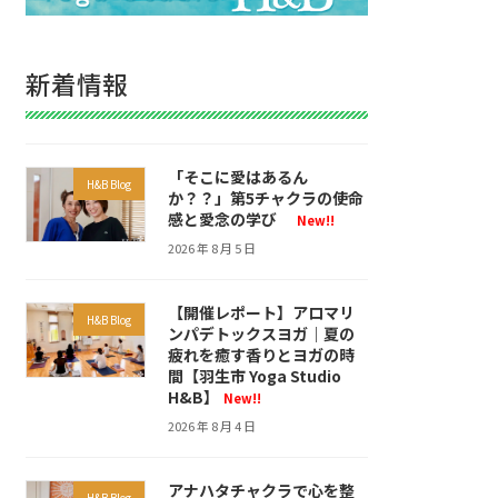
新着情報
「そこに愛はあるん
H&B Blog
か？？」第5チャクラの使命
感と愛念の学び
New!!
2026 年 8 月 5 日
【開催レポート】アロマリ
H&B Blog
ンパデトックスヨガ｜夏の
疲れを癒す香りとヨガの時
間【羽生市 Yoga Studio
H&B】
New!!
2026 年 8 月 4 日
アナハタチャクラで心を整
H&B Blog