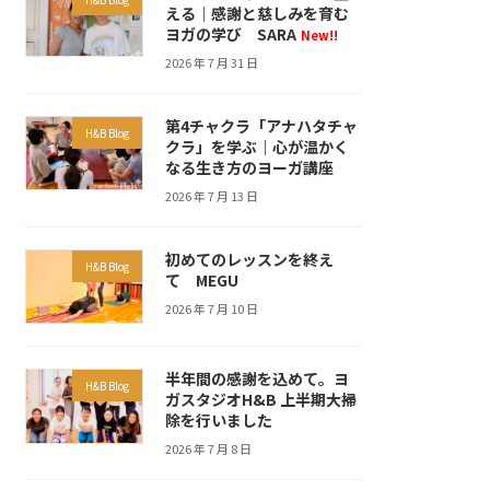
える｜感謝と慈しみを育む
ヨガの学び SARA
New!!
2026 年 7 月 31 日
第4チャクラ「アナハタチャ
H&B Blog
クラ」を学ぶ｜心が温かく
なる生き方のヨーガ講座
2026 年 7 月 13 日
初めてのレッスンを終え
H&B Blog
て MEGU
2026 年 7 月 10 日
半年間の感謝を込めて。ヨ
H&B Blog
ガスタジオH&B 上半期大掃
除を行いました
2026 年 7 月 8 日