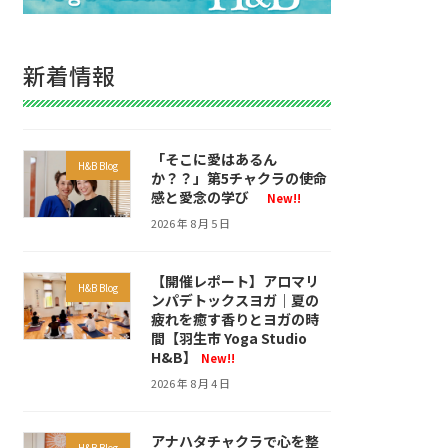
新着情報
「そこに愛はあるん
H&B Blog
か？？」第5チャクラの使命
感と愛念の学び
New!!
2026 年 8 月 5 日
【開催レポート】アロマリ
H&B Blog
ンパデトックスヨガ｜夏の
疲れを癒す香りとヨガの時
間【羽生市 Yoga Studio
H&B】
New!!
2026 年 8 月 4 日
アナハタチャクラで心を整
H&B Blog