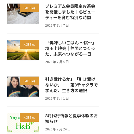
プレミアム会員限定お茶会
H&B Blog
を開催しました｜心ビュー
ティーを育む特別な時間
2026 年 7 月 7 日
「美味しいごはん ～挑～」
H&B Blog
埼玉上映会｜仲間とつくっ
た、未来へつながる一日
2026 年 7 月 5 日
引き受けるか」「引き受け
H&B Blog
ないか」──第3チャクラで
学んだ、生き方の選択
2026 年 7 月 1 日
8月代行情報と夏季休暇のお
H&B Blog
知らせ
2026 年 7 月 24 日