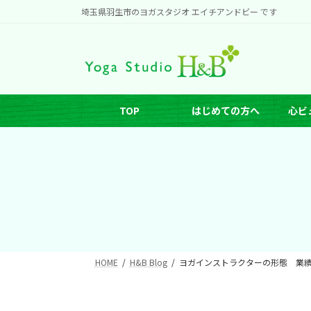
コ
ナ
埼玉県羽生市のヨガスタジオ エイチアンドビー です
ン
ビ
テ
ゲ
ン
ー
ツ
シ
へ
ョ
TOP
はじめての方へ
心ビ
ス
ン
キ
に
ッ
移
プ
動
HOME
H&B Blog
ヨガインストラクターの形態 業績