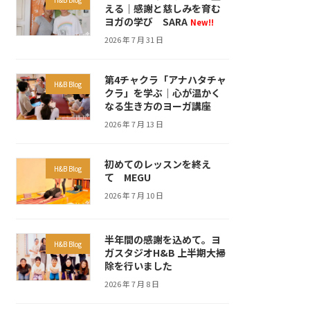
える｜感謝と慈しみを育む
ヨガの学び SARA
New!!
2026 年 7 月 31 日
第4チャクラ「アナハタチャ
H&B Blog
クラ」を学ぶ｜心が温かく
なる生き方のヨーガ講座
2026 年 7 月 13 日
初めてのレッスンを終え
H&B Blog
て MEGU
2026 年 7 月 10 日
半年間の感謝を込めて。ヨ
H&B Blog
ガスタジオH&B 上半期大掃
除を行いました
2026 年 7 月 8 日