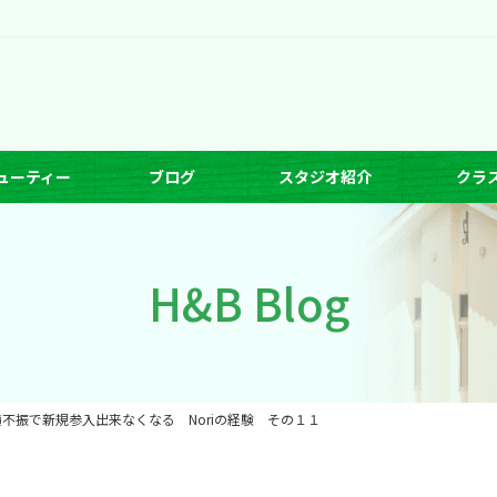
ューティー
ブログ
スタジオ紹介
クラ
H&B Blog
不振で新規参入出来なくなる Noriの経験 その１１