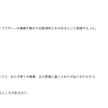
とワウディーは業績不振のため新規参入をやめるという連絡が入った。
。
まうと、また子育てや稼業、また家事に差しさわりが出てきただろう。
るところがあるので、