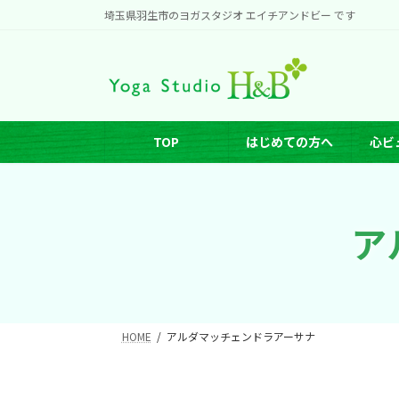
コ
ナ
埼玉県羽生市のヨガスタジオ エイチアンドビー です
ン
ビ
テ
ゲ
ン
ー
ツ
シ
へ
ョ
TOP
はじめての方へ
心ビ
ス
ン
キ
に
ッ
移
ア
プ
動
HOME
アルダマッチェンドラアーサナ