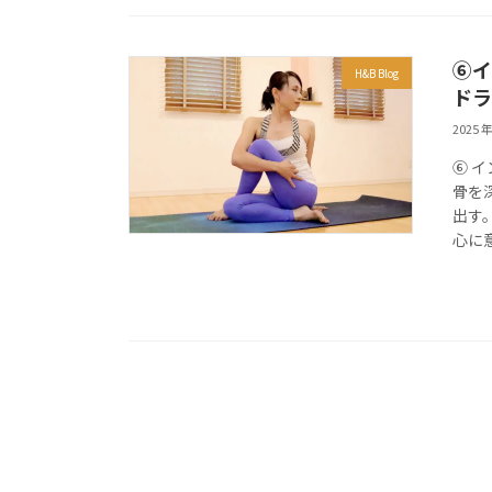
⑥イ
H&B Blog
ドラ
2025 年
⑥ 
骨を
出す
心に