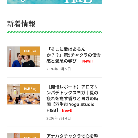
新着情報
「そこに愛はあるん
H&B Blog
か？？」第5チャクラの使命
感と愛念の学び
New!!
2026 年 8 月 5 日
【開催レポート】アロマリ
H&B Blog
ンパデトックスヨガ｜夏の
疲れを癒す香りとヨガの時
間【羽生市 Yoga Studio
H&B】
New!!
2026 年 8 月 4 日
アナハタチャクラで心を整
H&B Blog