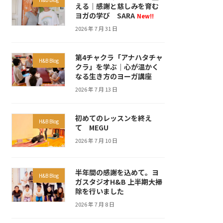
える｜感謝と慈しみを育む
ヨガの学び SARA
New!!
2026 年 7 月 31 日
第4チャクラ「アナハタチャ
H&B Blog
クラ」を学ぶ｜心が温かく
なる生き方のヨーガ講座
2026 年 7 月 13 日
初めてのレッスンを終え
H&B Blog
て MEGU
2026 年 7 月 10 日
半年間の感謝を込めて。ヨ
H&B Blog
ガスタジオH&B 上半期大掃
除を行いました
2026 年 7 月 8 日