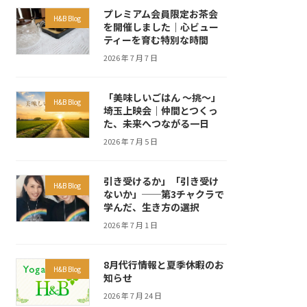
プレミアム会員限定お茶会
H&B Blog
を開催しました｜心ビュー
ティーを育む特別な時間
2026 年 7 月 7 日
「美味しいごはん ～挑～」
H&B Blog
埼玉上映会｜仲間とつくっ
た、未来へつながる一日
2026 年 7 月 5 日
引き受けるか」「引き受け
H&B Blog
ないか」──第3チャクラで
学んだ、生き方の選択
2026 年 7 月 1 日
8月代行情報と夏季休暇のお
H&B Blog
知らせ
2026 年 7 月 24 日