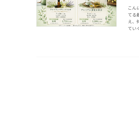
こん
てる
え、
ていく