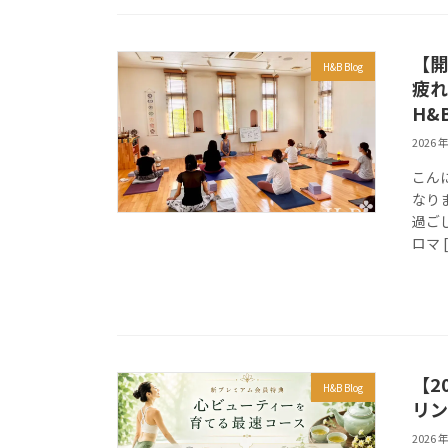
【開
H&B Blog
疲れ
H&
2026 年
こん
なり
過ごし
ロマ 
【2
H&B Blog
リン
2026 年