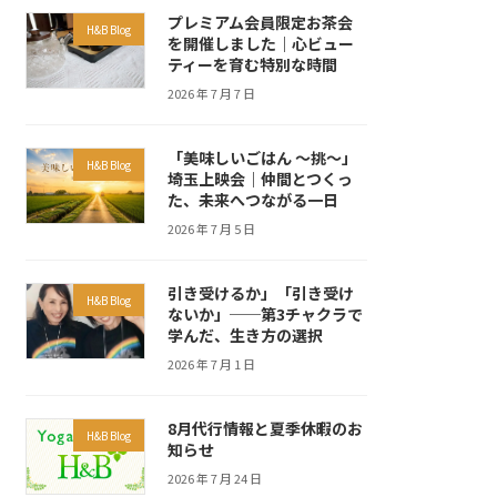
プレミアム会員限定お茶会
H&B Blog
を開催しました｜心ビュー
ティーを育む特別な時間
2026 年 7 月 7 日
「美味しいごはん ～挑～」
H&B Blog
埼玉上映会｜仲間とつくっ
た、未来へつながる一日
2026 年 7 月 5 日
引き受けるか」「引き受け
H&B Blog
ないか」──第3チャクラで
学んだ、生き方の選択
2026 年 7 月 1 日
8月代行情報と夏季休暇のお
H&B Blog
知らせ
2026 年 7 月 24 日