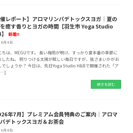
催レポート】アロマリンパデトックスヨガ｜夏の
を癒す香りとヨガの時間【羽生市 Yoga Studio
B】
新着!!
 8 月 4 日
にちは、MEGUです。 長い梅雨が明け、すっかり夏本番の季節に
ましたね。 照りつける太陽が眩しい毎日ですが、皆さまいかがお
でしょうか？ 今日は、先日Yoga Studio H&Bで開催された「ア
[…]
続きを読む
026年7月】プレミアム会員特典のご案内｜アロマ
パデトックスヨガ＆お茶会
 6 月 8 日