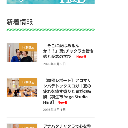
新着情報
「そこに愛はあるん
H&B Blog
か？？」第5チャクラの使命
感と愛念の学び
New!!
2026 年 8 月 5 日
【開催レポート】アロマリ
H&B Blog
ンパデトックスヨガ｜夏の
疲れを癒す香りとヨガの時
間【羽生市 Yoga Studio
H&B】
New!!
2026 年 8 月 4 日
アナハタチャクラで心を整
H&B Blog