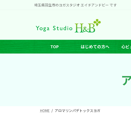
コ
ナ
埼玉県羽生市のヨガスタジオ エイチアンドビー です
ン
ビ
テ
ゲ
ン
ー
ツ
シ
へ
ョ
TOP
はじめての方へ
心ビ
ス
ン
キ
に
ッ
移
プ
動
HOME
アロマリンパデトックスヨガ