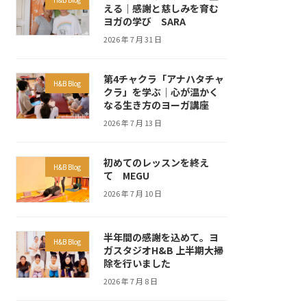
える｜感謝と慈しみを育む
ヨガの学び SARA
2026 年 7 月 31 日
第4チャクラ「アナハタチャ
H&B Blog
クラ」を学ぶ｜心が温かく
なる生き方のヨーガ講座
2026 年 7 月 13 日
初めてのレッスンを終え
H&B Blog
て MEGU
2026 年 7 月 10 日
半年間の感謝を込めて。ヨ
H&B Blog
ガスタジオH&B 上半期大掃
除を行いました
2026 年 7 月 8 日