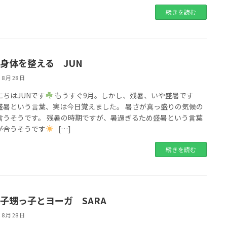
続きを読む
身体を整える JUN
 8 月 28 日
にちはJUNです
もうすぐ9月。しかし、残暑、いや盛暑です
盛暑という言葉、実は今日覚えました。 暑さが真っ盛りの気候の
言うそうです。 残暑の時期ですが、暑過ぎるため盛暑という言葉
が合うそうです
[…]
続きを読む
子甥っ子とヨーガ SARA
 8 月 28 日