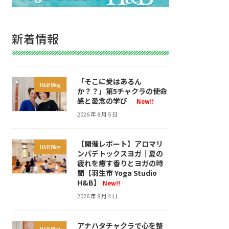
新着情報
「そこに愛はあるん
H&B Blog
か？？」第5チャクラの使命
感と愛念の学び
New!!
2026 年 8 月 5 日
【開催レポート】アロマリ
H&B Blog
ンパデトックスヨガ｜夏の
疲れを癒す香りとヨガの時
間【羽生市 Yoga Studio
H&B】
New!!
2026 年 8 月 4 日
アナハタチャクラで心を整
H&B Blog