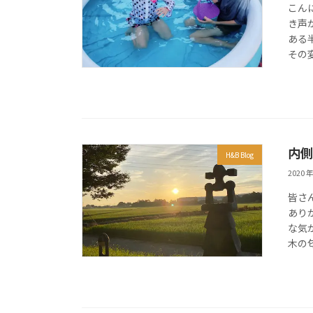
こん
き声
ある
その変
内側
H&B Blog
2020 年
皆さ
あり
な気
木の匂