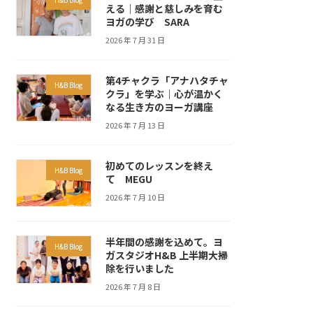
える｜感謝と慈しみを育む
ヨガの学び SARA
2026 年 7 月 31 日
第4チャクラ「アナハタチャ
H&B Blog
クラ」を学ぶ｜心が温かく
なる生き方のヨーガ講座
2026 年 7 月 13 日
初めてのレッスンを終え
H&B Blog
て MEGU
2026 年 7 月 10 日
半年間の感謝を込めて。ヨ
H&B Blog
ガスタジオH&B 上半期大掃
除を行いました
2026 年 7 月 8 日