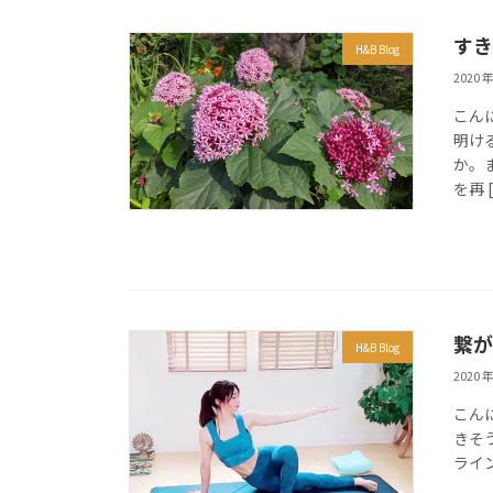
すき
H&B Blog
2020 年
こんに
明け
か。
を再 
繋が
H&B Blog
2020 年
こん
きそ
ライン