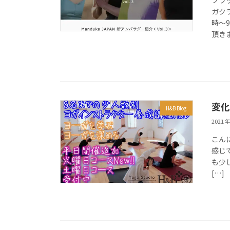
ブラ
ガク
時〜
頂きま
変化
H&B Blog
2021 年
こん
感じ
も少
[…]