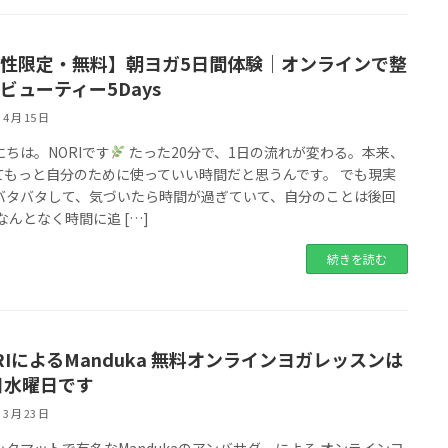
性限定・無料】朝ヨガ5日間体験｜オンラインで整
ビューティー5Days
 4 月 15 日
にちは。NORIです
たった20分で、1日の流れが変わる。本来、
てもっと自分のために使っていい時間だと思うんです。 でも現実
バタバタして、気づいたら時間が過ぎていて、自分のことは後回
なんとなく時間に追 […]
続きを読む
RIによるManduka 無料オンラインヨガレッスンは
日水曜日です
 3 月 23 日