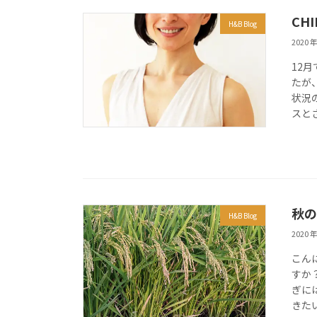
CH
H&B Blog
2020 年
12
たが
状況
スとさ
秋の
H&B Blog
2020 年
こん
すか
ぎに
きたい