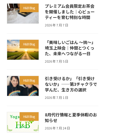
プレミアム会員限定お茶会
H&B Blog
を開催しました｜心ビュー
ティーを育む特別な時間
2026 年 7 月 7 日
「美味しいごはん ～挑～」
H&B Blog
埼玉上映会｜仲間とつくっ
た、未来へつながる一日
2026 年 7 月 5 日
引き受けるか」「引き受け
H&B Blog
ないか」──第3チャクラで
学んだ、生き方の選択
2026 年 7 月 1 日
8月代行情報と夏季休暇のお
H&B Blog
知らせ
2026 年 7 月 24 日