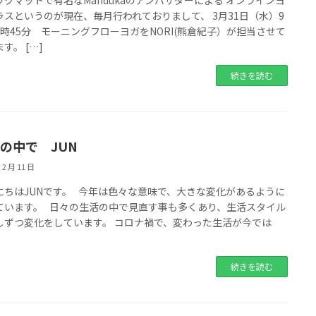
ックマットで有名なMandukaのアンバサダーによる オンラインヨ
ラスというのが現在、毎月行われておりまして、 3月31日（水）9
9時45分 モーニングフローヨガをNORI(熊倉紀子）が担当させて
す。 […]
続きを読む
の中で JUN
 2 月 11 日
にちはJUNです。 今年は色々な意味で、大きな変化があるように
ています。 日々の生活の中で見直す事も多くあり、生活スタイル
しずつ変化をしています。 コロナ禍で、変わった生活が今では
続きを読む