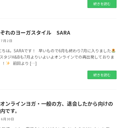
続きを読む
ぞれのヨーガスタイル SARA
 7 月 2 日
にちは。SARAです！ 早いもので6月も終わり7月に入りました
スタジH&Bも7月よりいよいよオンラインでの再出発しておりま
！！
前回より […]
続きを読む
オンラインヨガ・一般の方、退会したから向けの
内です。
 6 月 30 日