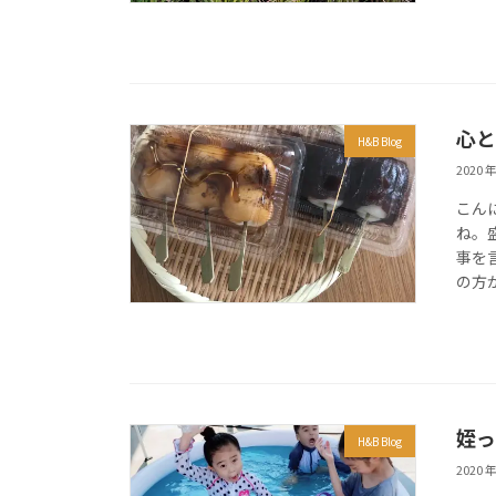
心と
H&B Blog
2020 年
こん
ね。
事を
の方
姪っ
H&B Blog
2020 年