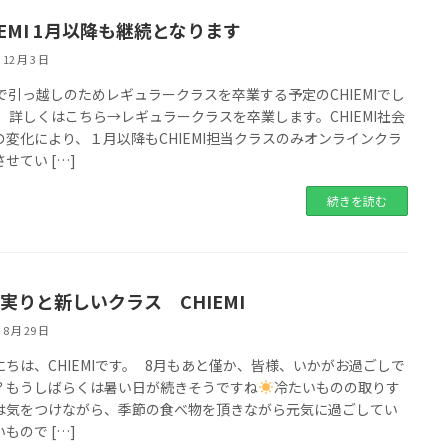
IEMI 1月以降も継続となります
 12 月 3 日
月で引っ越しのためレギュラークラスを卒業する予定のCHIEMIでし
、 詳しくはこちら→レギュラークラスを卒業します。CHIEMI社会
の変化により、１月以降もCHIEMI担当クラスのみオンラインクラ
せてい […]
続きを読む
実りと新しいクラス CHIEMI
 8 月 29 日
にちは、CHIEMIです。 8月もあと僅か、皆様、いかがお過ごしで
？もうしばらくは暑い日が続きそうですね
冷たいものの取りす
は気をつけながら、季節の食べ物を頂きながら元気に過ごしてい
もので […]