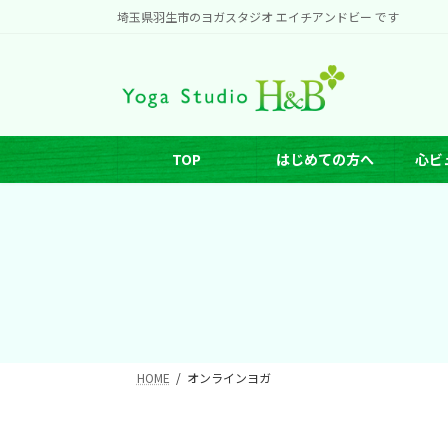
コ
ナ
埼玉県羽生市のヨガスタジオ エイチアンドビー です
ン
ビ
テ
ゲ
ン
ー
ツ
シ
へ
ョ
TOP
はじめての方へ
心ビ
ス
ン
キ
に
ッ
移
プ
動
HOME
オンラインヨガ