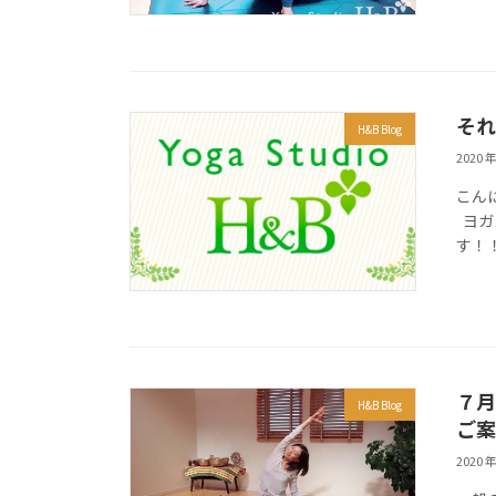
それ
H&B Blog
2020 年
こん
ヨガ
す！
７月
H&B Blog
ご案
2020 年