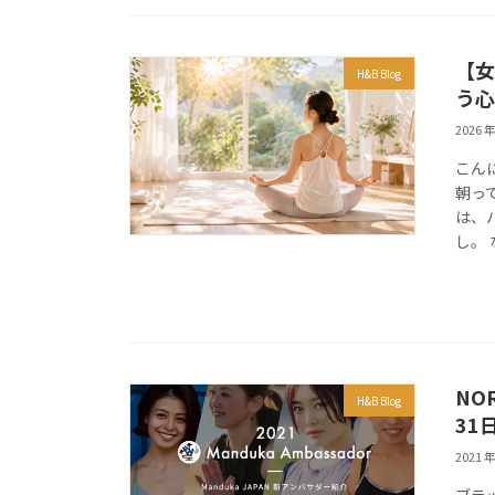
【女
H&B Blog
う心
2026 年
こん
朝っ
は、
し。 
NO
H&B Blog
31
2021 年