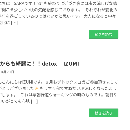
にちは。SARAです！ 8月も終わりに近づき夜には虫の涼しげな鳴
が聞こえ少しづつ秋の気配を感じております。 それぞれが変化の
半年を過ごしているのではないかと思います。 大人になると中々
化に […]
続きを読む
からも綺麗に！！detox IZUMI
 8 月 28 日
んこんにちはIZUMIです。８月もデトックスヨガご参加頂きまして
がとうございました
もうすぐ秋ですねだいぶ涼しくなったよう
がします。 これは早朝緑道ウォーキングの時のものです。朝日や
いがとても心地 […]
続きを読む