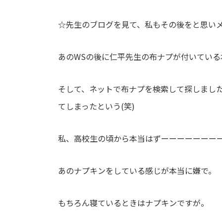
☆先生のブログを見て、私もその後をと思い
あの
WS
の後に仁平先生の布ナプが付いている
そして、ネットで布ナプを検索して探しまし
てしまったという
(
笑
)
私、高校生の頃から本当はずーーーーーーー
あのナプキンをしている感じが本当に嫌で。
もちろん寝ているときはナプキンですが。