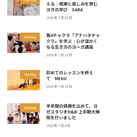
える｜感謝と慈しみを育む
ヨガの学び SARA
2026 年 7 月 31 日
第4チャクラ「アナハタチャ
H&B Blog
クラ」を学ぶ｜心が温かく
なる生き方のヨーガ講座
2026 年 7 月 13 日
初めてのレッスンを終え
H&B Blog
て MEGU
2026 年 7 月 10 日
半年間の感謝を込めて。ヨ
H&B Blog
ガスタジオH&B 上半期大掃
除を行いました
2026 年 7 月 8 日