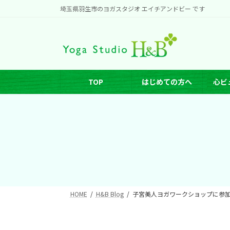
コ
ナ
埼玉県羽生市のヨガスタジオ エイチアンドビー です
ン
ビ
テ
ゲ
ン
ー
ツ
シ
へ
ョ
TOP
はじめての方へ
心ビ
ス
ン
キ
に
ッ
移
プ
動
HOME
H&B Blog
子宮美人ヨガワークショップに参