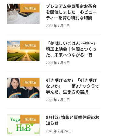
プレミアム会員限定お茶会
H&B Blog
を開催しました｜心ビュー
ティーを育む特別な時間
2026 年 7 月 7 日
「美味しいごはん ～挑～」
H&B Blog
埼玉上映会｜仲間とつくっ
た、未来へつながる一日
2026 年 7 月 5 日
引き受けるか」「引き受け
H&B Blog
ないか」──第3チャクラで
学んだ、生き方の選択
2026 年 7 月 1 日
8月代行情報と夏季休暇のお
H&B Blog
知らせ
2026 年 7 月 24 日