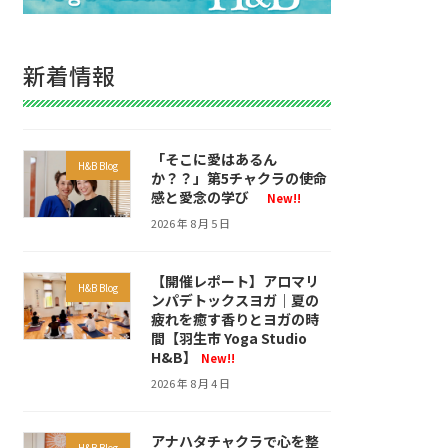
新着情報
「そこに愛はあるん
H&B Blog
か？？」第5チャクラの使命
感と愛念の学び
New!!
2026 年 8 月 5 日
【開催レポート】アロマリ
H&B Blog
ンパデトックスヨガ｜夏の
疲れを癒す香りとヨガの時
間【羽生市 Yoga Studio
H&B】
New!!
2026 年 8 月 4 日
アナハタチャクラで心を整
H&B Blog