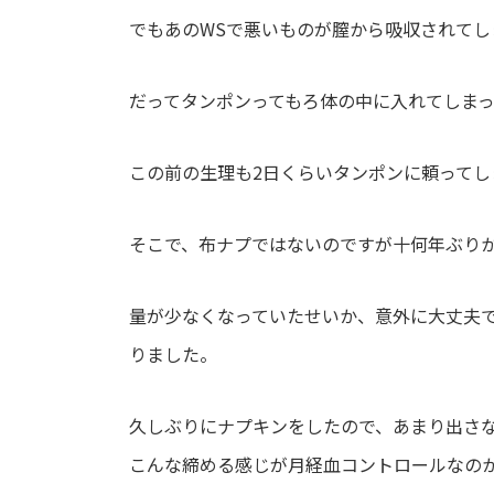
でもあの
WS
で悪いものが膣から吸収されてし
だってタンポンってもろ体の中に入れてしま
この前の生理も
2
日くらいタンポンに頼ってし
そこで、布ナプではないのですが十何年ぶり
量が少なくなっていたせいか、意外に大丈夫
りました。
久しぶりにナプキンをしたので、あまり出さ
こんな締める感じが月経血コントロールなの